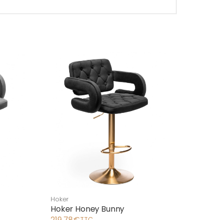
Hoker
Hoker Honey Bunny
219,78
€
TTC