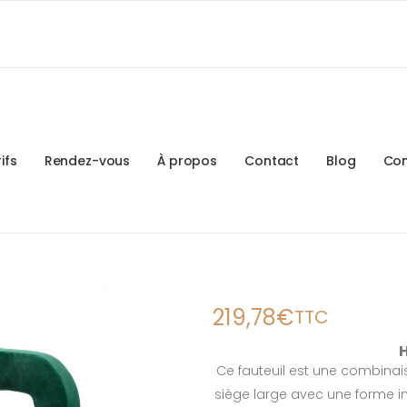
ifs
Rendez-vous
À propos
Contact
Blog
Con
Hoker Honey Bunn
219,78
€
TTC
Ce fauteuil est une combinais
siège large avec une forme in