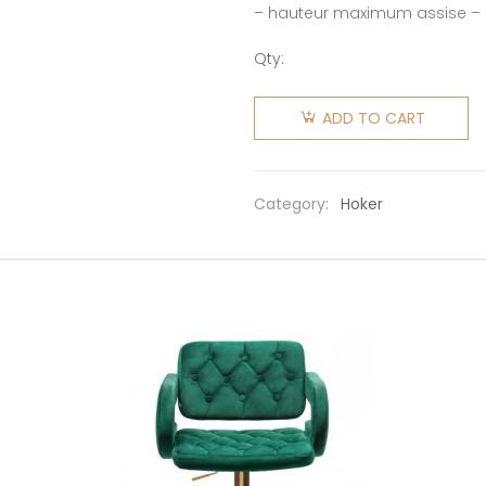
– hauteur maximum assise –
Qty:
Hoker
Honey
ADD TO CART
Bunny
quantity
Category:
Hoker