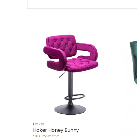
Hoker
Hoker Honey Bunny
219,78
€
TTC